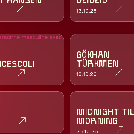
T HANSEN
DZIDZIO
13.10.26
GÖKHAN
TÜRKMEN
CESCOLI
18.10.26
MIDNIGHT TI
MORNING
6
25.10.26