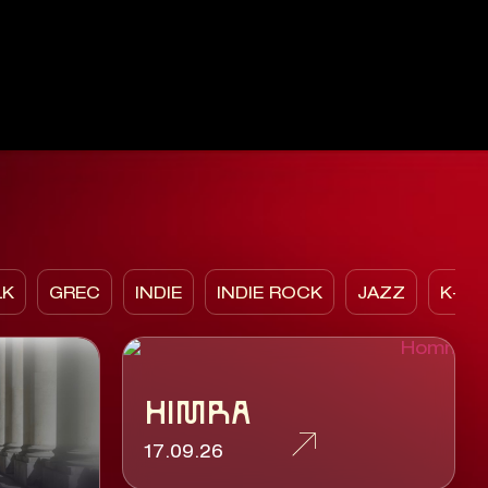
LK
GREC
INDIE
INDIE ROCK
JAZZ
K-PO
HIMRA
17.09.26