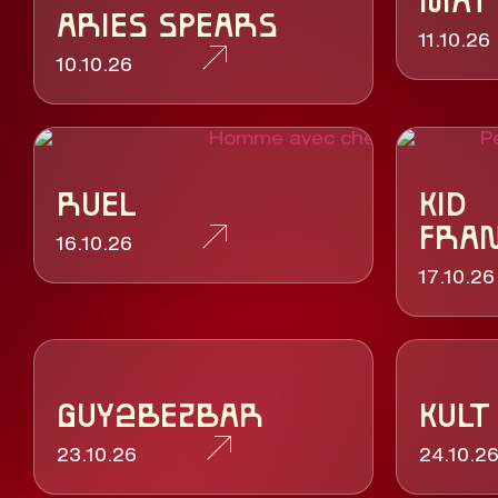
MAT
ARIES SPEARS
11.10.26
10.10.26
RUEL
KID
FRAN
16.10.26
17.10.26
GUY2BEZBAR
KULT
23.10.26
24.10.2