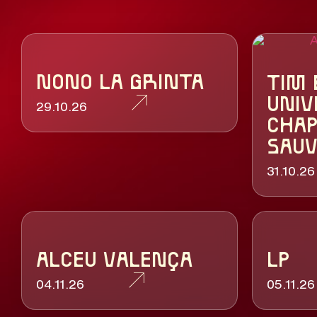
NONO LA GRINTA
TIM 
UNIV
29.10.26
CHAP
SAUV
31.10.26
ALCEU VALENÇA
LP
04.11.26
05.11.26