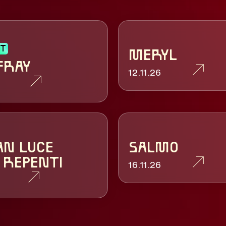
UT
MERYL
FRAY
12.11.26
N LUCE
SALMO
 REPENTI
16.11.26