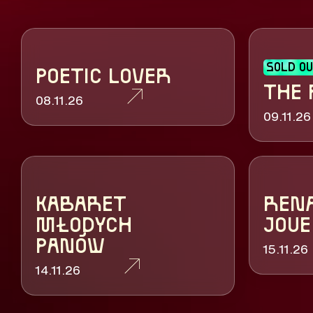
SOLD O
POETIC LOVER
THE 
08.11.26
09.11.26
KABARET
RENA
MŁODYCH
JOUE
PANÓW
15.11.26
14.11.26