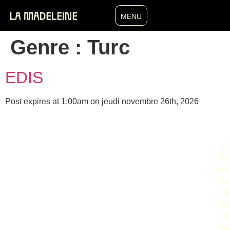
MENU
Genre :
Turc
EDIS
Post expires at 1:00am on jeudi novembre 26th, 2026
AC
LA MADELEINE
14 Rue Duquesnoy, 1000 Bruxelles, Belgium
AG
info@la-madeleine.be
IN
PL
PA
FA
P
OB