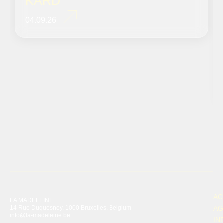
KARD
04.09.26
AC
LA MADELEINE
14 Rue Duquesnoy, 1000 Bruxelles, Belgium
AG
info@la-madeleine.be
IN