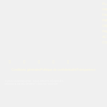
PL
PA
FA
P
OB
PA
AC
CO
URL
URL
URL
URL
URL
Conditions générales
Politique de confidentialité
Transparence
© 2026 LA MADELEINE. TOUS DROITS RÉSERVÉS.
DESIGN & DEVELOPMENT / DIGITAL MASTER