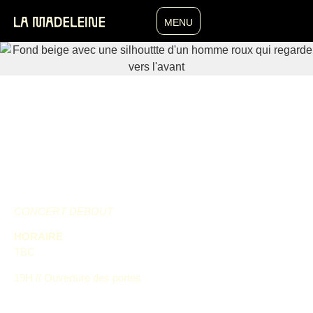
MENU
CONCERT DEBOUT
HORAIRE
TBC
19H // Ouverture des portes