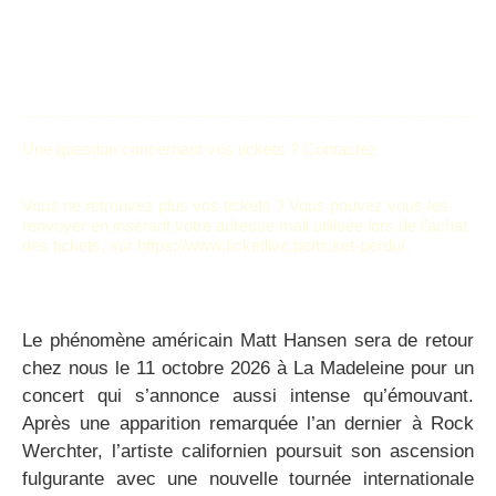
Une question concernant vos tickets ? Contactez
tickets@ticketlive.be
Vous ne retrouvez plus vos tickets ? Vous pouvez vous les
renvoyer en insérant votre adresse mail utilisée lors de l’achat
des tickets, sur https://www.ticketlive.be/ticket-perdu/.
Le phénomène américain Matt Hansen sera de retour
chez nous le 11 octobre 2026 à La Madeleine pour un
concert qui s’annonce aussi intense qu’émouvant.
Après une apparition remarquée l’an dernier à Rock
Werchter, l’artiste californien poursuit son ascension
fulgurante avec une nouvelle tournée internationale